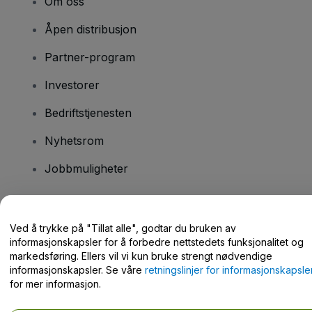
Om oss
Åpen distribusjon
Partner-program
Investorer
Bedriftstjenesten
Nyhetsrom
Jobbmuligheter
Har du spørsmål?
Ved å trykke på "Tillat alle", godtar du bruken av
informasjonskapsler for å forbedre nettstedets funksjonalitet og
Hjelpesenter / kontakt oss
markedsføring. Ellers vil vi kun bruke strengt nødvendige
informasjonskapsler. Se våre
retningslinjer for informasjonskapsle
for mer informasjon.