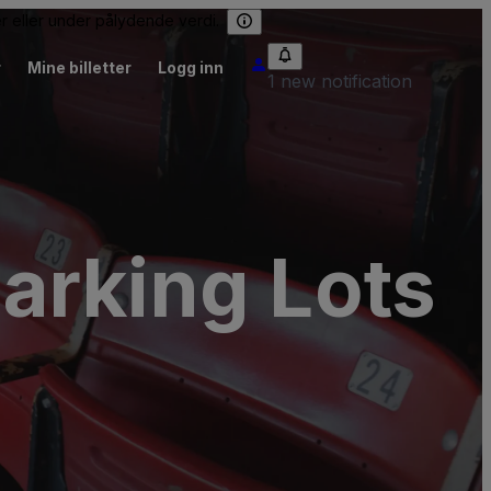
er eller under pålydende verdi.
r
Mine billetter
Logg inn
1 new notification
arking Lots