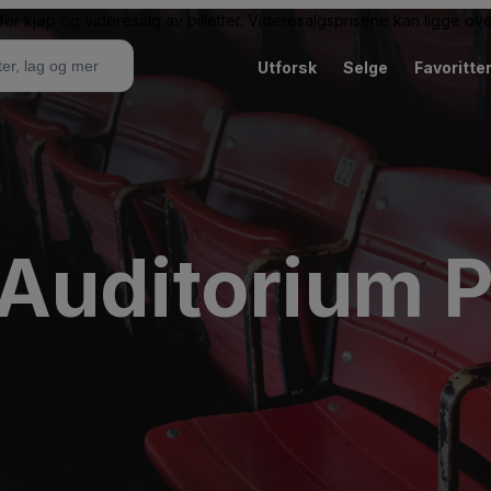
or kjøp og videresalg av billetter. Videresalgsprisene kan ligge ov
Utforsk
Selge
Favoritte
Auditorium P