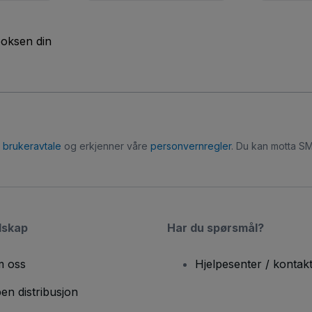
boksen din
r
brukeravtale
og erkjenner våre
personvernregler
. Du kan motta SM
lskap
Har du spørsmål?
 oss
Hjelpesenter / kontak
en distribusjon