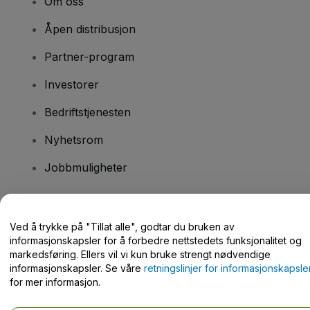
Om oss
Åpen distribusjon
Partner-program
Investorer
Bedriftstjenesten
Nyhetsrom
Jobbmuligheter
Har du spørsmål?
Ved å trykke på "Tillat alle", godtar du bruken av
informasjonskapsler for å forbedre nettstedets funksjonalitet og
Hjelpesenter / kontakt oss
markedsføring. Ellers vil vi kun bruke strengt nødvendige
informasjonskapsler. Se våre
retningslinjer for informasjonskapsle
for mer informasjon.