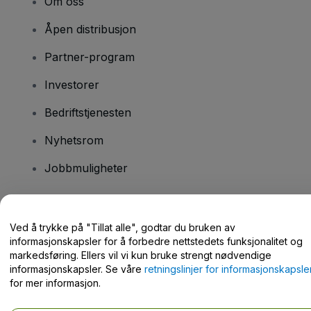
Om oss
Åpen distribusjon
Partner-program
Investorer
Bedriftstjenesten
Nyhetsrom
Jobbmuligheter
Har du spørsmål?
Ved å trykke på "Tillat alle", godtar du bruken av
informasjonskapsler for å forbedre nettstedets funksjonalitet og
Hjelpesenter / kontakt oss
markedsføring. Ellers vil vi kun bruke strengt nødvendige
informasjonskapsler. Se våre
retningslinjer for informasjonskapsle
for mer informasjon.