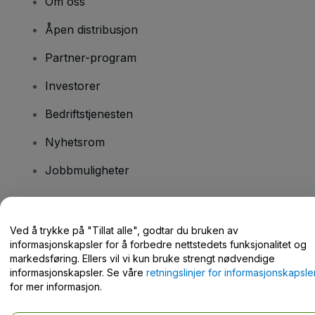
Om oss
Åpen distribusjon
Partner-program
Investorer
Bedriftstjenesten
Nyhetsrom
Jobbmuligheter
Har du spørsmål?
Ved å trykke på "Tillat alle", godtar du bruken av
informasjonskapsler for å forbedre nettstedets funksjonalitet og
Hjelpesenter / kontakt oss
markedsføring. Ellers vil vi kun bruke strengt nødvendige
informasjonskapsler. Se våre
retningslinjer for informasjonskapsle
for mer informasjon.