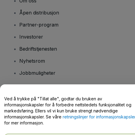
Om oss
Åpen distribusjon
Partner-program
Investorer
Bedriftstjenesten
Nyhetsrom
Jobbmuligheter
Har du spørsmål?
Ved å trykke på "Tillat alle", godtar du bruken av
informasjonskapsler for å forbedre nettstedets funksjonalitet og
Hjelpesenter / kontakt oss
markedsføring. Ellers vil vi kun bruke strengt nødvendige
informasjonskapsler. Se våre
retningslinjer for informasjonskapsle
for mer informasjon.