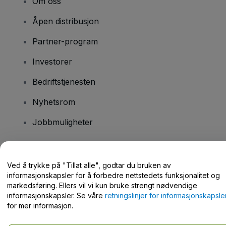
Om oss
Åpen distribusjon
Partner-program
Investorer
Bedriftstjenesten
Nyhetsrom
Jobbmuligheter
Har du spørsmål?
Ved å trykke på "Tillat alle", godtar du bruken av
informasjonskapsler for å forbedre nettstedets funksjonalitet og
Hjelpesenter / kontakt oss
markedsføring. Ellers vil vi kun bruke strengt nødvendige
informasjonskapsler. Se våre
retningslinjer for informasjonskapsle
for mer informasjon.