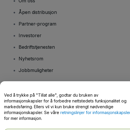
Om oss
Åpen distribusjon
Partner-program
Investorer
Bedriftstjenesten
Nyhetsrom
Jobbmuligheter
Har du spørsmål?
Ved å trykke på "Tillat alle", godtar du bruken av
informasjonskapsler for å forbedre nettstedets funksjonalitet og
Hjelpesenter / kontakt oss
markedsføring. Ellers vil vi kun bruke strengt nødvendige
informasjonskapsler. Se våre
retningslinjer for informasjonskapsle
for mer informasjon.