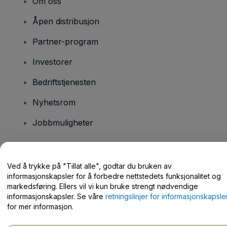
Om oss
Åpen distribusjon
Partner-program
Investorer
Bedriftstjenesten
Nyhetsrom
Jobbmuligheter
Har du spørsmål?
Ved å trykke på "Tillat alle", godtar du bruken av
informasjonskapsler for å forbedre nettstedets funksjonalitet og
Hjelpesenter / kontakt oss
markedsføring. Ellers vil vi kun bruke strengt nødvendige
informasjonskapsler. Se våre
retningslinjer for informasjonskapsle
for mer informasjon.