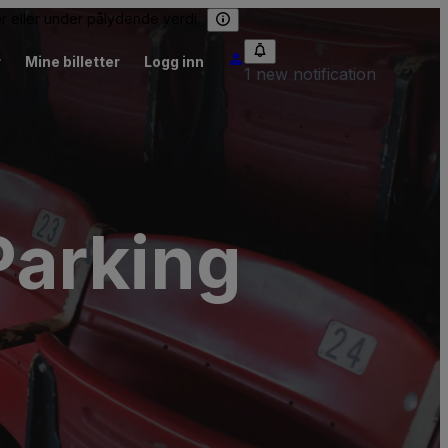
er eller under pålydende verdi.
r
Mine billetter
Logg inn
1 new notification
Parking