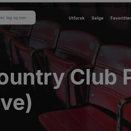
or kjøp og videresalg av billetter. Videresalgsprisene kan ligge ov
Utforsk
Selge
Favoritte
untry Club 
ive)