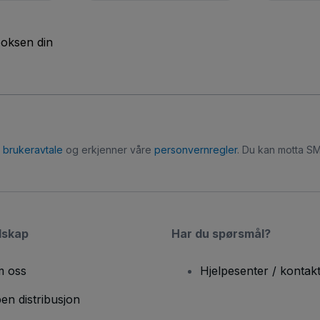
boksen din
r
brukeravtale
og erkjenner våre
personvernregler
. Du kan motta SM
lskap
Har du spørsmål?
 oss
Hjelpesenter / kontak
en distribusjon