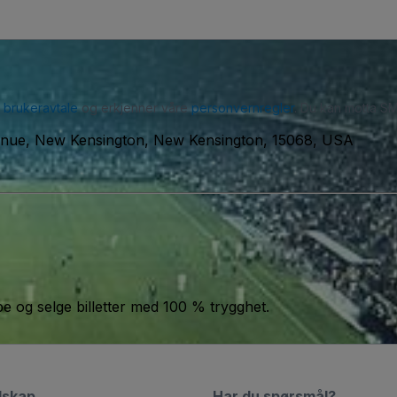
r
brukeravtale
og erkjenner våre
personvernregler
. Du kan motta SM
enue, New Kensington, New Kensington, 15068, USA
jøpe og selge billetter med 100 % trygghet.
lskap
Har du spørsmål?