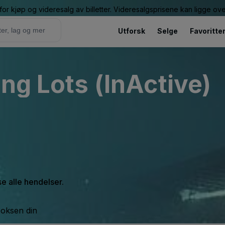
or kjøp og videresalg av billetter. Videresalgsprisene kan ligge ov
Utforsk
Selge
Favoritte
ng Lots (InActive)
se alle hendelser.
boksen din