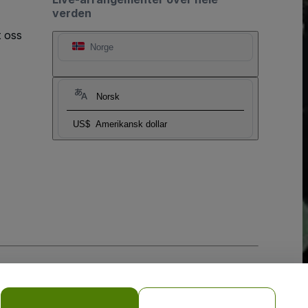
verden
t oss
Norge
Norsk
US$
Amerikansk dollar
sler
og
Retningslinjer for personvern for mobil