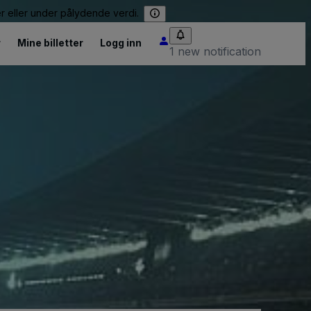
er eller under pålydende verdi.
r
Mine billetter
Logg inn
1 new notification