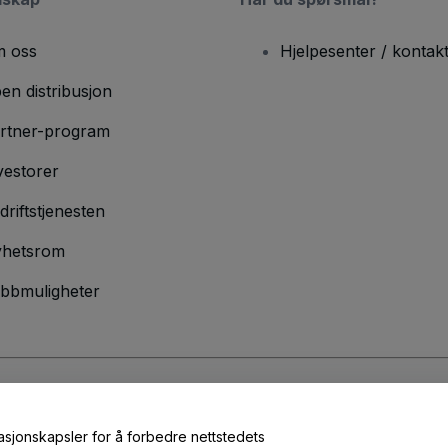
 oss
Hjelpesenter / kontak
en distribusjon
rtner-program
vestorer
driftstjenesten
hetsrom
bbmuligheter
lser
og
Retningslinjer for personvern
og
Retningslinjer for informasjonskap
masjonskapsler for å forbedre nettstedets