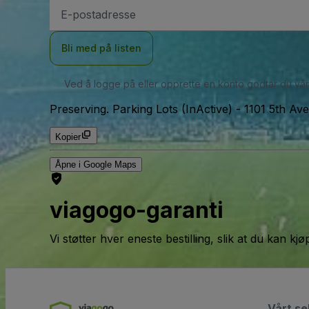
E-
postadresse
Bli med på listen
Ved å logge på eller opprette en konto godtar du vå
Preserving. Parking Lots (InActive)
-
1101 5th Av
Kopier
Åpne i Google Maps
viagogo-garanti
Vi støtter hver eneste bestilling, slik at du kan k
Vårt se