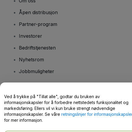
Om oss
Åpen distribusjon
Partner-program
Investorer
Bedriftstjenesten
Nyhetsrom
Jobbmuligheter
Har du spørsmål?
Ved å trykke på "Tillat alle", godtar du bruken av
informasjonskapsler for å forbedre nettstedets funksjonalitet og
Hjelpesenter / kontakt oss
markedsføring. Ellers vil vi kun bruke strengt nødvendige
informasjonskapsler. Se våre
retningslinjer for informasjonskapsle
for mer informasjon.