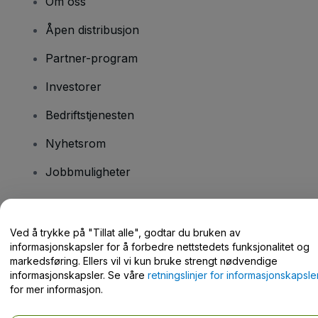
Om oss
Åpen distribusjon
Partner-program
Investorer
Bedriftstjenesten
Nyhetsrom
Jobbmuligheter
Har du spørsmål?
Ved å trykke på "Tillat alle", godtar du bruken av
informasjonskapsler for å forbedre nettstedets funksjonalitet og
Hjelpesenter / kontakt oss
markedsføring. Ellers vil vi kun bruke strengt nødvendige
informasjonskapsler. Se våre
retningslinjer for informasjonskapsle
for mer informasjon.