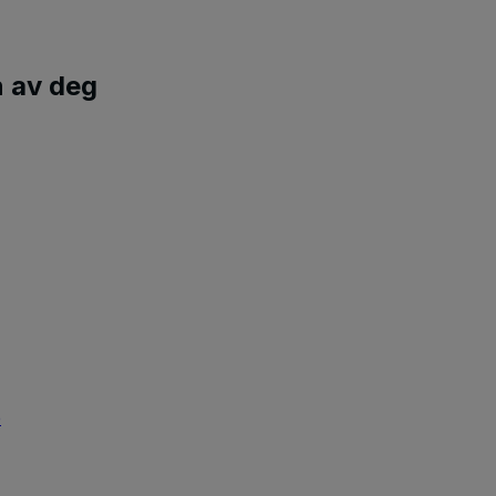
n av deg
e