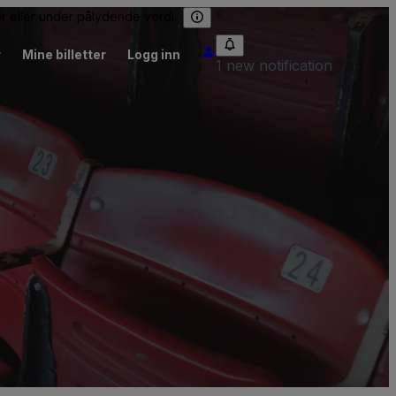
er eller under pålydende verdi.
r
Mine billetter
Logg inn
1 new notification