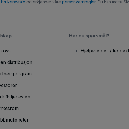
r
brukeravtale
og erkjenner våre
personvernregler
. Du kan motta SM
lskap
Har du spørsmål?
 oss
Hjelpesenter / kontak
en distribusjon
rtner-program
vestorer
driftstjenesten
hetsrom
bbmuligheter