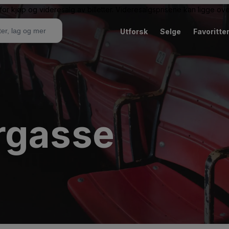
or kjøp og videresalg av billetter. Videresalgsprisene kan ligge ov
Utforsk
Selge
Favoritte
rgasse