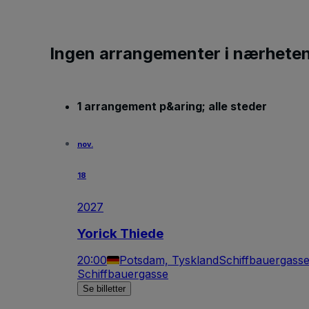
Ingen arrangementer i nærhete
1 arrangement p&aring; alle steder
nov.
18
2027
Yorick Thiede
20:00
Potsdam, Tyskland
Schiffbauergass
Schiffbauergasse
Se billetter