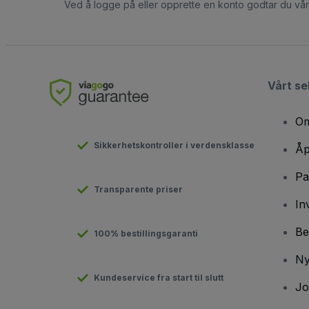
Ved å logge på eller opprette en konto godtar du vå
Vårt se
Om
Sikkerhetskontroller i verdensklasse
Åp
Pa
Transparente priser
In
Be
100% bestillingsgaranti
Ny
Kundeservice fra start til slutt
Jo