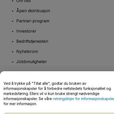
Om oss
Åpen distribusjon
Partner-program
Investorer
Bedriftstjenesten
Nyhetsrom
Jobbmuligheter
Har du spørsmål?
Ved å trykke på "Tillat alle", godtar du bruken av
informasjonskapsler for å forbedre nettstedets funksjonalitet og
Hjelpesenter / kontakt oss
markedsføring. Ellers vil vi kun bruke strengt nødvendige
informasjonskapsler. Se våre
retningslinjer for informasjonskapsle
for mer informasjon.