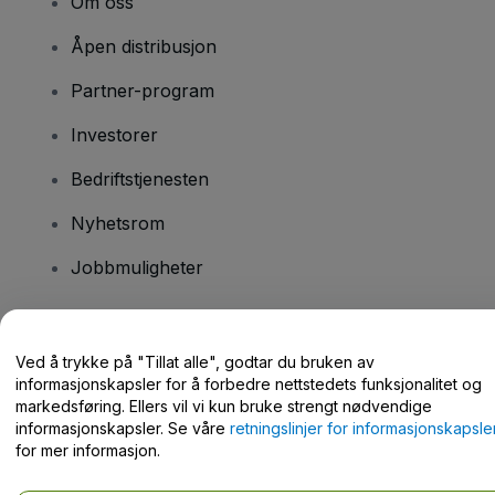
Om oss
Åpen distribusjon
Partner-program
Investorer
Bedriftstjenesten
Nyhetsrom
Jobbmuligheter
Har du spørsmål?
Ved å trykke på "Tillat alle", godtar du bruken av
informasjonskapsler for å forbedre nettstedets funksjonalitet og
Hjelpesenter / kontakt oss
markedsføring. Ellers vil vi kun bruke strengt nødvendige
informasjonskapsler. Se våre
retningslinjer for informasjonskapsle
for mer informasjon.