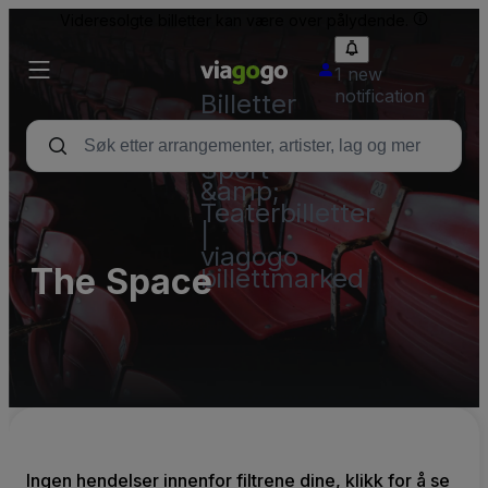
Videresolgte billetter kan være over pålydende.
1 new
notification
Billetter
–
Konsert,
Sport
&amp;
Teaterbilletter
|
viagogo
The Space
billettmarked
Ingen hendelser innenfor filtrene dine, klikk for å se