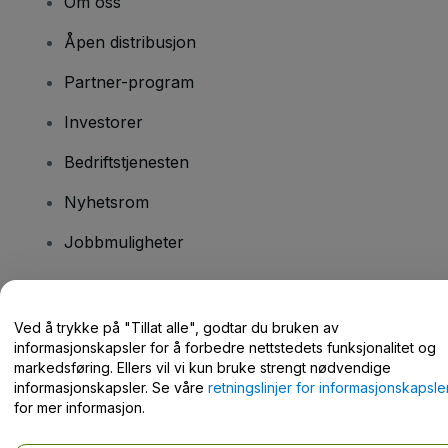
Om oss
Åpen distribusjon
Partner-program
Investorer
Bedriftstjenesten
Nyhetsrom
Jobbmuligheter
Har du spørsmål?
Ved å trykke på "Tillat alle", godtar du bruken av
informasjonskapsler for å forbedre nettstedets funksjonalitet og
Hjelpesenter / kontakt oss
markedsføring. Ellers vil vi kun bruke strengt nødvendige
informasjonskapsler. Se våre
retningslinjer for informasjonskapsle
for mer informasjon.