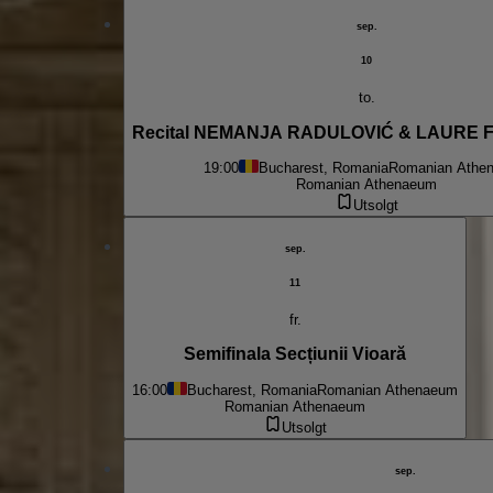
sep.
10
to.
Recital NEMANJA RADULOVIĆ & LAURE
19:00
Bucharest, Romania
Romanian Athe
Romanian Athenaeum
Utsolgt
sep.
11
fr.
Semifinala Secțiunii Vioară
16:00
Bucharest, Romania
Romanian Athenaeum
Romanian Athenaeum
Utsolgt
sep.