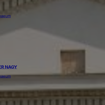
naeum
ER NAGY
naeum