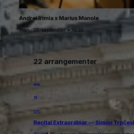
Andrei Irimia x Marius Manole
man., 28. september • 19:30
22 arrangementer
aug.
19
on.
Recital Extraordinar — Simon Trpče