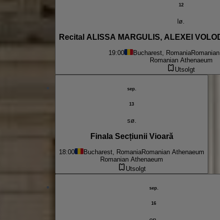
12
lø.
Recital ALISSA MARGULIS, ALEXEI VOL
19:00
Bucharest, Romania
Romanian
Romanian Athenaeum
Utsolgt
sep.
13
sø.
Finala Secțiunii Vioară
18:00
Bucharest, Romania
Romanian Athenaeum
Romanian Athenaeum
Utsolgt
sep.
16
on.