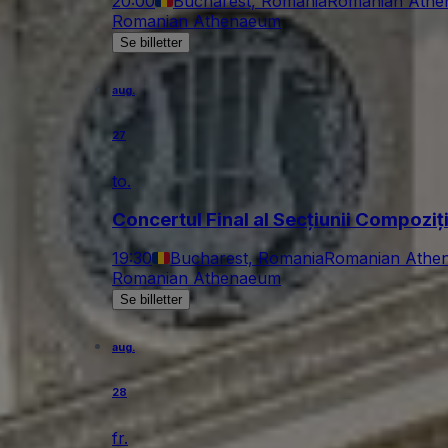
20:00
Bucharest, Romania
Romanian Ath
Romanian Athenaeum
Se billetter
aug.
27
to.
Concertul Final al Secțiunii Compoziț
19:30
Bucharest, Romania
Romanian Athe
Romanian Athenaeum
Se billetter
aug.
28
fr.