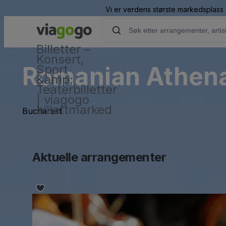
Vi er verdens største markedsplass f
Billetter –
Konsert,
Romanian Athe
Sport
&amp;
Teaterbilletter
| viagogo
billettmarked
Bucharest
Aktuelle arrangementer