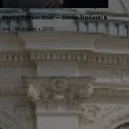
Recital Extraordinar — Simon Trpčeski & Theod
ons., 19. august • 20:00