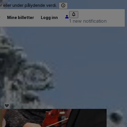
er eller under pålydende verdi.
r
Mine billetter
Logg inn
1 new notification