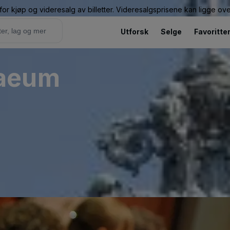
or kjøp og videresalg av billetter. Videresalgsprisene kan ligge ov
Utforsk
Selge
Favoritte
naeum