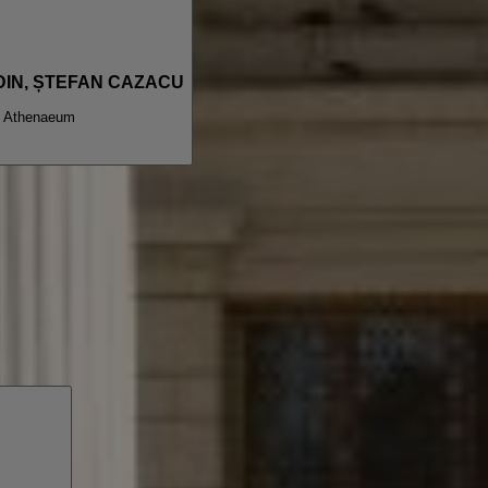
ODIN, ȘTEFAN CAZACU
 Athenaeum