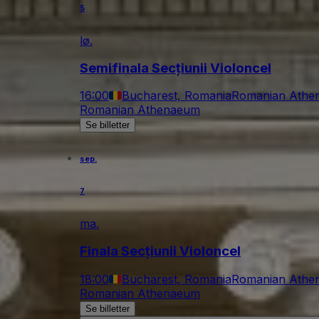
5
lø.
Semifinala Secțiunii Violoncel
16:00
Bucharest, Romania
Romanian Athe
Romanian Athenaeum
Se billetter
sep.
7
ma.
Finala Secțiunii Violoncel
18:00
Bucharest, Romania
Romanian Athe
Romanian Athenaeum
Se billetter