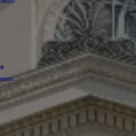
enaeum
ie
naeum