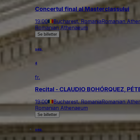
Concertul final al Masterclassului
19:00
Bucharest, Romania
Romanian Athe
Romanian Athenaeum
Se billetter
sep.
4
fr.
Recital - CLAUDIO BOHÓRQUEZ, PÉT
19:00
Bucharest, Romania
Romanian Athe
Romanian Athenaeum
Se billetter
sep.