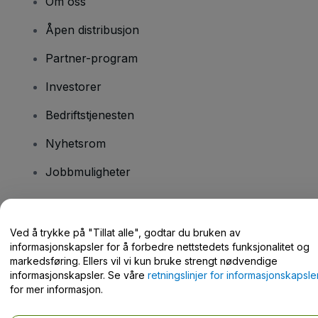
Om oss
Åpen distribusjon
Partner-program
Investorer
Bedriftstjenesten
Nyhetsrom
Jobbmuligheter
Har du spørsmål?
Ved å trykke på "Tillat alle", godtar du bruken av
informasjonskapsler for å forbedre nettstedets funksjonalitet og
Hjelpesenter / kontakt oss
markedsføring. Ellers vil vi kun bruke strengt nødvendige
informasjonskapsler. Se våre
retningslinjer for informasjonskapsle
for mer informasjon.