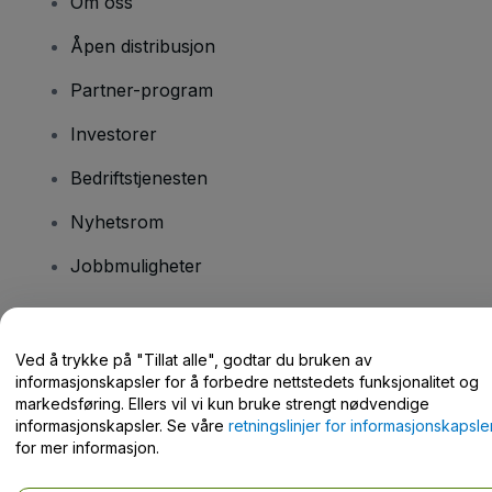
Om oss
Åpen distribusjon
Partner-program
Investorer
Bedriftstjenesten
Nyhetsrom
Jobbmuligheter
Har du spørsmål?
Ved å trykke på "Tillat alle", godtar du bruken av
informasjonskapsler for å forbedre nettstedets funksjonalitet og
Hjelpesenter / kontakt oss
markedsføring. Ellers vil vi kun bruke strengt nødvendige
informasjonskapsler. Se våre
retningslinjer for informasjonskapsle
for mer informasjon.