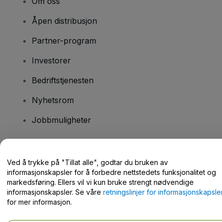
Om oss
Åpen distribusjon
Partner-program
Investorer
Bedriftstjenesten
Nyhetsrom
Jobbmuligheter
Har du spørsmål?
Ved å trykke på "Tillat alle", godtar du bruken av
informasjonskapsler for å forbedre nettstedets funksjonalitet og
Hjelpesenter / kontakt oss
markedsføring. Ellers vil vi kun bruke strengt nødvendige
informasjonskapsler. Se våre
retningslinjer for informasjonskapsle
for mer informasjon.