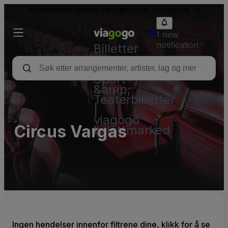
Videresolgte billetter kan være over pålydende.
1 new
notification
Billetter
–
Konsert,
Sport
&amp;
Teaterbilletter
|
viagogo
Circus Vargas
billettmarked
Ingen hendelser innenfor filtrene dine, klikk for å se