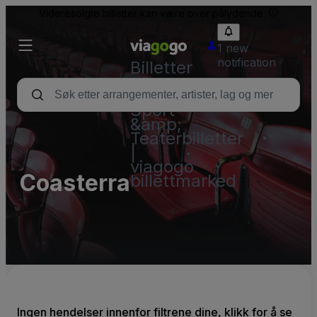
Videresolgte billetter kan være over pålydende.
1 new
notification
Billetter
–
Konsert,
Sport
&amp;
Teaterbilletter
|
viagogo
Coasterra
billettmarked
Ingen hendelser innenfor filtrene dine, klikk for å se