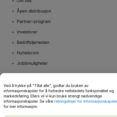
Om oss
Åpen distribusjon
Partner-program
Investorer
Bedriftstjenesten
Nyhetsrom
Jobbmuligheter
Har du spørsmål?
Ved å trykke på "Tillat alle", godtar du bruken av
informasjonskapsler for å forbedre nettstedets funksjonalitet og
Hjelpesenter / kontakt oss
markedsføring. Ellers vil vi kun bruke strengt nødvendige
informasjonskapsler. Se våre
retningslinjer for informasjonskapsle
for mer informasjon.