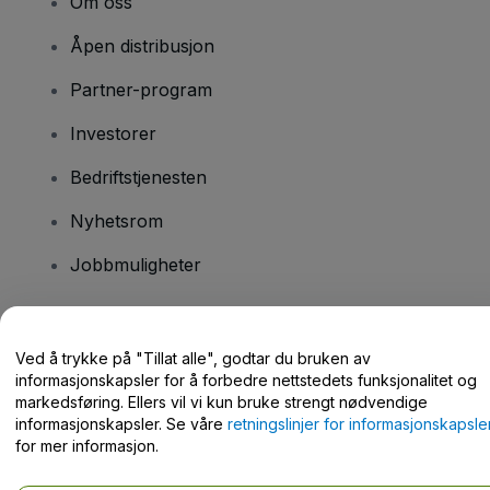
Om oss
Åpen distribusjon
Partner-program
Investorer
Bedriftstjenesten
Nyhetsrom
Jobbmuligheter
Har du spørsmål?
Ved å trykke på "Tillat alle", godtar du bruken av
informasjonskapsler for å forbedre nettstedets funksjonalitet og
Hjelpesenter / kontakt oss
markedsføring. Ellers vil vi kun bruke strengt nødvendige
informasjonskapsler. Se våre
retningslinjer for informasjonskapsle
for mer informasjon.