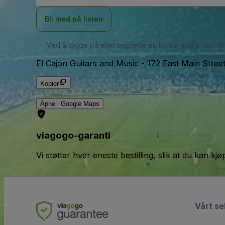
Bli med på listen
Ved å logge på eller opprette en konto godtar du vå
El Cajon Guitars and Music
-
172 East Main Stree
Kopier
Åpne i Google Maps
viagogo-garanti
Vi støtter hver eneste bestilling, slik at du kan k
Vårt se