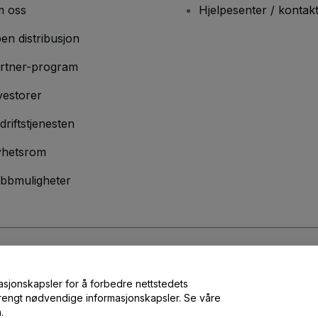
 oss
Hjelpesenter / kontak
en distribusjon
rtner-program
vestorer
driftstjenesten
hetsrom
bbmuligheter
lser
og
Retningslinjer for personvern
og
Retningslinjer for informasjonskap
masjonskapsler for å forbedre nettstedets
 strengt nødvendige informasjonskapsler. Se våre
.