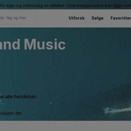
or kjøp og videresalg av billetter. Videresalgsprisene kan ligge ov
Utforsk
Selge
Favoritte
 and Music
se alle hendelser.
boksen din