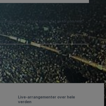
S-varsler fra oss og kan melde deg av når som helst.
Live-arrangementer over hele
verden