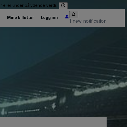
er eller under pålydende verdi.
r
Mine billetter
Logg inn
1 new notification