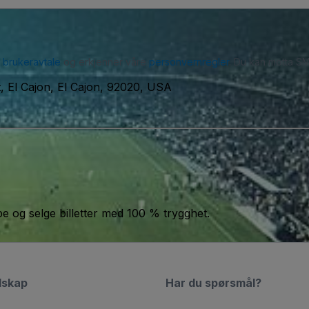
r
brukeravtale
og erkjenner våre
personvernregler
. Du kan motta SM
t, El Cajon, El Cajon, 92020, USA
jøpe og selge billetter med 100 % trygghet.
lskap
Har du spørsmål?