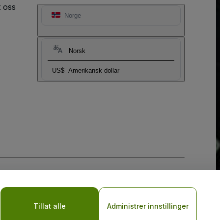
t oss
Norge
Norsk
US$
Amerikansk dollar
sler
og
Retningslinjer for personvern for mobil
Tillat alle
Administrer innstillinger