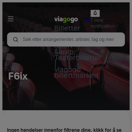
Videresolgte billetter kan være over pålydende.
1 new
notification
Billetter
–
Konsert,
Sport
&amp;
Teaterbilletter
|
viagogo
F6ix
billettmarked
Ingen hendelser innenfor filtrene dine, klikk for å se