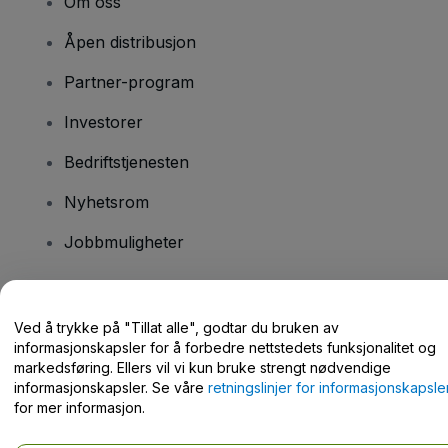
Om oss
Åpen distribusjon
Partner-program
Investorer
Bedriftstjenesten
Nyhetsrom
Jobbmuligheter
Har du spørsmål?
Ved å trykke på "Tillat alle", godtar du bruken av
informasjonskapsler for å forbedre nettstedets funksjonalitet og
Hjelpesenter / kontakt oss
markedsføring. Ellers vil vi kun bruke strengt nødvendige
informasjonskapsler. Se våre
retningslinjer for informasjonskapsle
for mer informasjon.