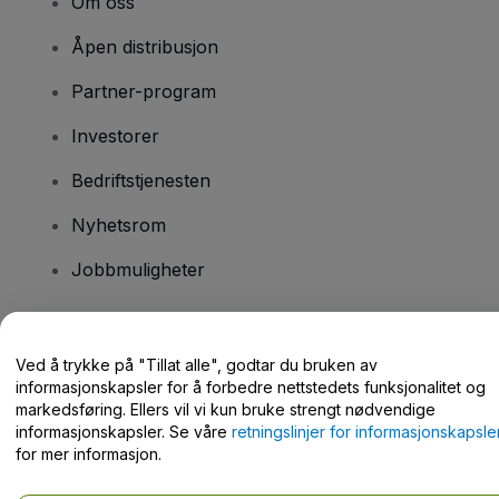
Om oss
Åpen distribusjon
Partner-program
Investorer
Bedriftstjenesten
Nyhetsrom
Jobbmuligheter
Har du spørsmål?
Ved å trykke på "Tillat alle", godtar du bruken av
informasjonskapsler for å forbedre nettstedets funksjonalitet og
Hjelpesenter / kontakt oss
markedsføring. Ellers vil vi kun bruke strengt nødvendige
informasjonskapsler. Se våre
retningslinjer for informasjonskapsle
for mer informasjon.