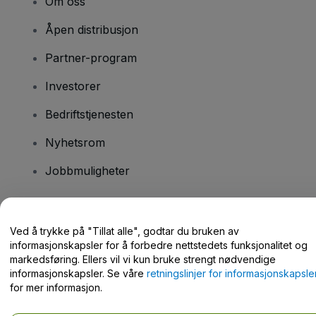
Om oss
Åpen distribusjon
Partner-program
Investorer
Bedriftstjenesten
Nyhetsrom
Jobbmuligheter
Har du spørsmål?
Ved å trykke på "Tillat alle", godtar du bruken av
informasjonskapsler for å forbedre nettstedets funksjonalitet og
Hjelpesenter / kontakt oss
markedsføring. Ellers vil vi kun bruke strengt nødvendige
informasjonskapsler. Se våre
retningslinjer for informasjonskapsle
for mer informasjon.