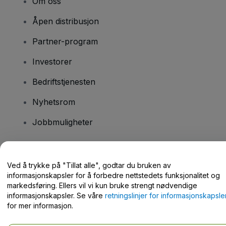
Om oss
Åpen distribusjon
Partner-program
Investorer
Bedriftstjenesten
Nyhetsrom
Jobbmuligheter
Har du spørsmål?
Ved å trykke på "Tillat alle", godtar du bruken av
informasjonskapsler for å forbedre nettstedets funksjonalitet og
Hjelpesenter / kontakt oss
markedsføring. Ellers vil vi kun bruke strengt nødvendige
informasjonskapsler. Se våre
retningslinjer for informasjonskapsle
for mer informasjon.