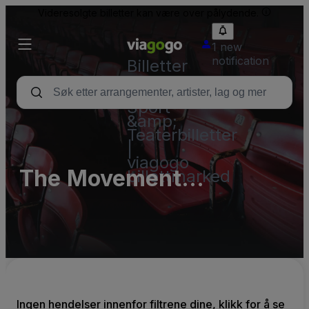
Videresolgte billetter kan være over pålydende.
1 new
notification
Billetter
–
Konsert,
Sport
&amp;
Teaterbilletter
|
viagogo
The Movement
billettmarked
Warehouse
Ingen hendelser innenfor filtrene dine, klikk for å se