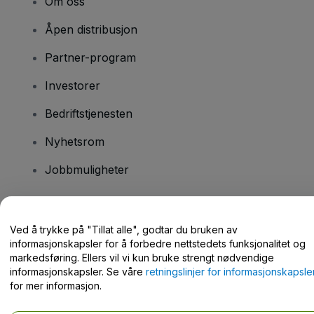
Om oss
Åpen distribusjon
Partner-program
Investorer
Bedriftstjenesten
Nyhetsrom
Jobbmuligheter
Har du spørsmål?
Ved å trykke på "Tillat alle", godtar du bruken av
informasjonskapsler for å forbedre nettstedets funksjonalitet og
Hjelpesenter / kontakt oss
markedsføring. Ellers vil vi kun bruke strengt nødvendige
informasjonskapsler. Se våre
retningslinjer for informasjonskapsle
for mer informasjon.