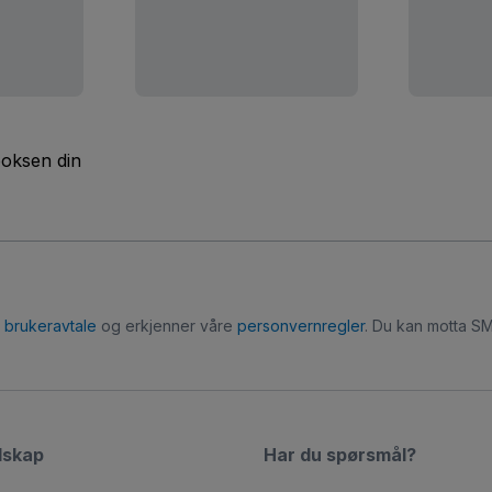
boksen din
r
brukeravtale
og erkjenner våre
personvernregler
. Du kan motta SM
lskap
Har du spørsmål?