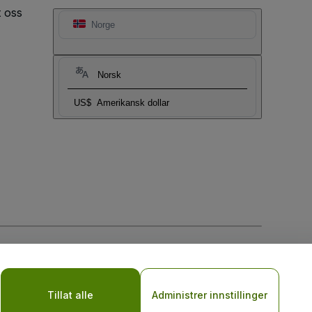
t oss
Norge
Norsk
US$
Amerikansk dollar
sler
og
Retningslinjer for personvern for mobil
Tillat alle
Administrer innstillinger