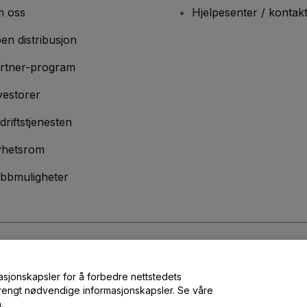
 oss
Hjelpesenter / kontak
en distribusjon
rtner-program
vestorer
driftstjenesten
hetsrom
bbmuligheter
lser
og
Retningslinjer for personvern
og
Retningslinjer for informasjonskap
masjonskapsler for å forbedre nettstedets
 strengt nødvendige informasjonskapsler. Se våre
.