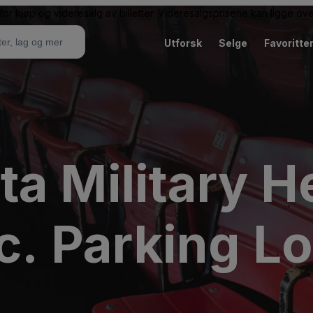
or kjøp og videresalg av billetter. Videresalgsprisene kan ligge ov
Utforsk
Selge
Favoritte
a Military H
nc. Parking Lo