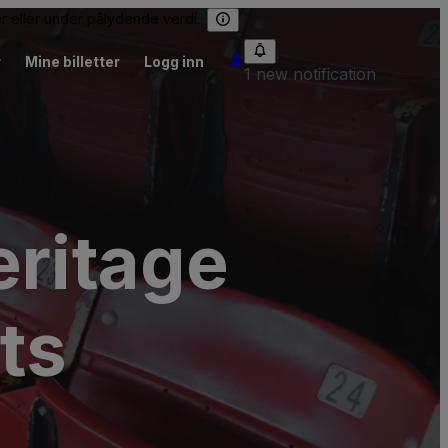
er eller under pålydende verdi.
r
Mine billetter
Logg inn
1 new notification
eritage
ts