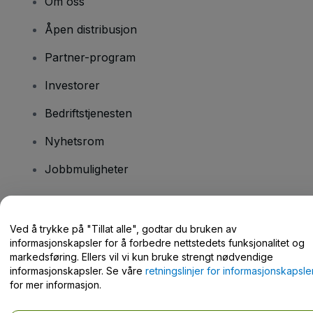
Om oss
Åpen distribusjon
Partner-program
Investorer
Bedriftstjenesten
Nyhetsrom
Jobbmuligheter
Har du spørsmål?
Ved å trykke på "Tillat alle", godtar du bruken av
informasjonskapsler for å forbedre nettstedets funksjonalitet og
Hjelpesenter / kontakt oss
markedsføring. Ellers vil vi kun bruke strengt nødvendige
informasjonskapsler. Se våre
retningslinjer for informasjonskapsle
for mer informasjon.