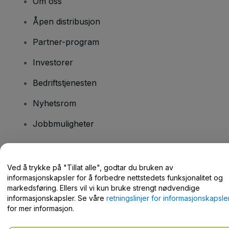
Om oss
Åpen distribusjon
Partner-program
Investorer
Bedriftstjenesten
Nyhetsrom
Jobbmuligheter
Har du spørsmål?
Ved å trykke på "Tillat alle", godtar du bruken av
informasjonskapsler for å forbedre nettstedets funksjonalitet og
Hjelpesenter / kontakt oss
markedsføring. Ellers vil vi kun bruke strengt nødvendige
informasjonskapsler. Se våre
retningslinjer for informasjonskapsle
for mer informasjon.