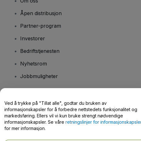
Om oss
Åpen distribusjon
Partner-program
Investorer
Bedriftstjenesten
Nyhetsrom
Jobbmuligheter
Har du spørsmål?
Ved å trykke på "Tillat alle", godtar du bruken av
informasjonskapsler for å forbedre nettstedets funksjonalitet og
Hjelpesenter / kontakt oss
markedsføring. Ellers vil vi kun bruke strengt nødvendige
informasjonskapsler. Se våre
retningslinjer for informasjonskapsle
for mer informasjon.