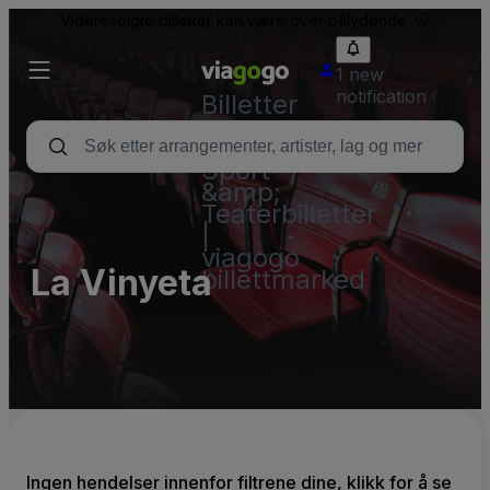
Videresolgte billetter kan være over pålydende.
1 new
notification
Billetter
–
Konsert,
Sport
&amp;
Teaterbilletter
|
viagogo
La Vinyeta
billettmarked
Ingen hendelser innenfor filtrene dine, klikk for å se