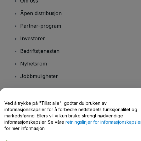
Om oss
Åpen distribusjon
Partner-program
Investorer
Bedriftstjenesten
Nyhetsrom
Jobbmuligheter
Har du spørsmål?
Ved å trykke på "Tillat alle", godtar du bruken av
informasjonskapsler for å forbedre nettstedets funksjonalitet og
Hjelpesenter / kontakt oss
markedsføring. Ellers vil vi kun bruke strengt nødvendige
informasjonskapsler. Se våre
retningslinjer for informasjonskapsle
for mer informasjon.