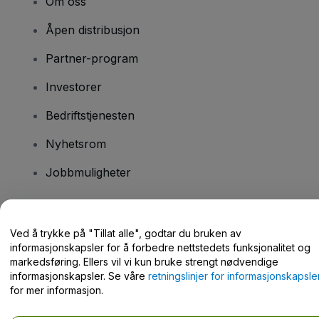
Om oss
Åpen distribusjon
Partner-program
Investorer
Bedriftstjenesten
Nyhetsrom
Jobbmuligheter
Har du spørsmål?
Ved å trykke på "Tillat alle", godtar du bruken av
informasjonskapsler for å forbedre nettstedets funksjonalitet og
Hjelpesenter / kontakt oss
markedsføring. Ellers vil vi kun bruke strengt nødvendige
informasjonskapsler. Se våre
retningslinjer for informasjonskapsle
for mer informasjon.