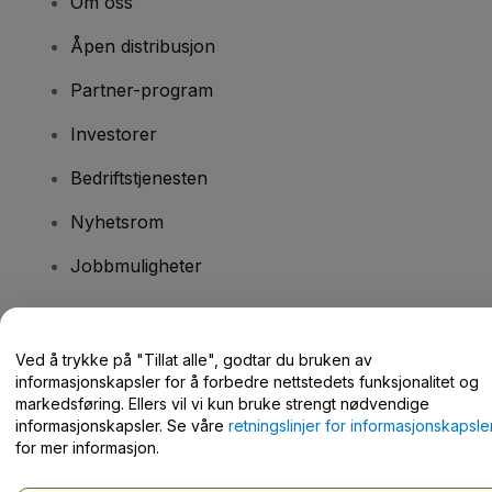
Om oss
Åpen distribusjon
Partner-program
Investorer
Bedriftstjenesten
Nyhetsrom
Jobbmuligheter
Har du spørsmål?
Ved å trykke på "Tillat alle", godtar du bruken av
informasjonskapsler for å forbedre nettstedets funksjonalitet og
Hjelpesenter / kontakt oss
markedsføring. Ellers vil vi kun bruke strengt nødvendige
informasjonskapsler. Se våre
retningslinjer for informasjonskapsle
for mer informasjon.