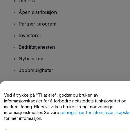
Om oss
Åpen distribusjon
Partner-program
Investorer
Bedriftstjenesten
Nyhetsrom
Jobbmuligheter
Har du spørsmål?
Ved å trykke på "Tillat alle", godtar du bruken av
informasjonskapsler for å forbedre nettstedets funksjonalitet og
Hjelpesenter / kontakt oss
markedsføring. Ellers vil vi kun bruke strengt nødvendige
informasjonskapsler. Se våre
retningslinjer for informasjonskapsle
for mer informasjon.