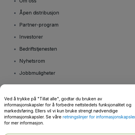
Om oss
Åpen distribusjon
Partner-program
Investorer
Bedriftstjenesten
Nyhetsrom
Jobbmuligheter
Har du spørsmål?
Ved å trykke på "Tillat alle", godtar du bruken av
informasjonskapsler for å forbedre nettstedets funksjonalitet og
Hjelpesenter / kontakt oss
markedsføring. Ellers vil vi kun bruke strengt nødvendige
informasjonskapsler. Se våre
retningslinjer for informasjonskapsle
for mer informasjon.