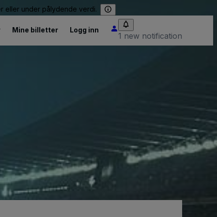
er eller under pålydende verdi.
r
Mine billetter
Logg inn
1 new notification