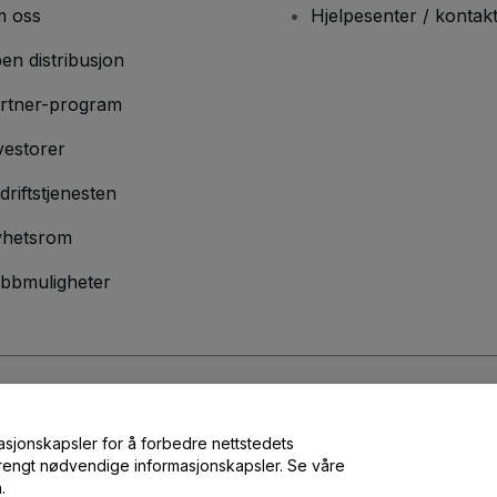
 oss
Hjelpesenter / kontak
en distribusjon
rtner-program
vestorer
driftstjenesten
hetsrom
bbmuligheter
lser
og
Retningslinjer for personvern
og
Retningslinjer for informasjonskap
masjonskapsler for å forbedre nettstedets
 strengt nødvendige informasjonskapsler. Se våre
.