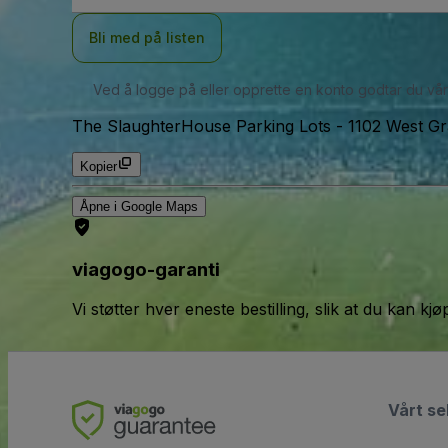
Bli med på listen
Ved å logge på eller opprette en konto godtar du vå
The SlaughterHouse Parking Lots
-
1102 West G
Kopier
Åpne i Google Maps
viagogo-garanti
Vi støtter hver eneste bestilling, slik at du kan k
Vårt se