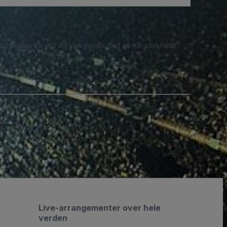
S-varsler fra oss og kan melde deg av når som helst.
Live-arrangementer over hele
verden