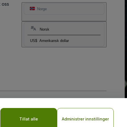
t oss
Norge
Norsk
US$
Amerikansk dollar
sler
og
Retningslinjer for personvern for mobil
Tillat alle
Administrer innstillinger