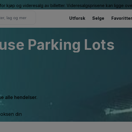
or kjøp og videresalg av billetter. Videresalgsprisene kan ligge ov
Utforsk
Selge
Favoritte
use Parking Lots
se alle hendelser.
boksen din