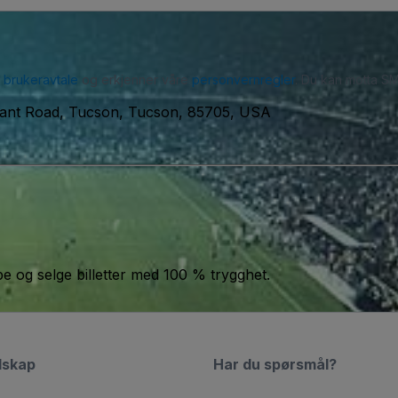
r
brukeravtale
og erkjenner våre
personvernregler
. Du kan motta SM
rant Road, Tucson, Tucson, 85705, USA
jøpe og selge billetter med 100 % trygghet.
lskap
Har du spørsmål?