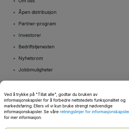
Om oss
Åpen distribusjon
Partner-program
Investorer
Bedriftstjenesten
Nyhetsrom
Jobbmuligheter
Har du spørsmål?
Ved å trykke på "Tillat alle", godtar du bruken av
informasjonskapsler for å forbedre nettstedets funksjonalitet og
Hjelpesenter / kontakt oss
markedsføring. Ellers vil vi kun bruke strengt nødvendige
informasjonskapsler. Se våre
retningslinjer for informasjonskapsle
for mer informasjon.