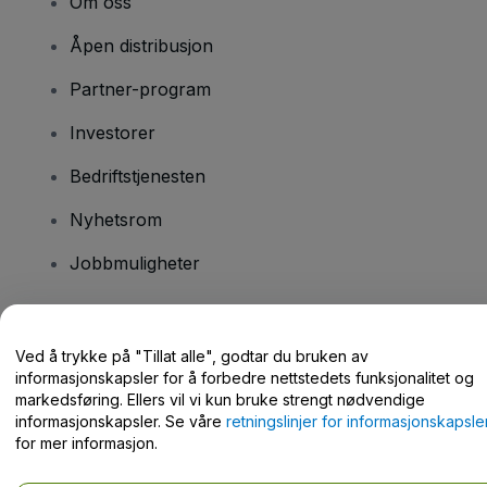
Om oss
Åpen distribusjon
Partner-program
Investorer
Bedriftstjenesten
Nyhetsrom
Jobbmuligheter
Har du spørsmål?
Ved å trykke på "Tillat alle", godtar du bruken av
informasjonskapsler for å forbedre nettstedets funksjonalitet og
Hjelpesenter / kontakt oss
markedsføring. Ellers vil vi kun bruke strengt nødvendige
informasjonskapsler. Se våre
retningslinjer for informasjonskapsle
for mer informasjon.