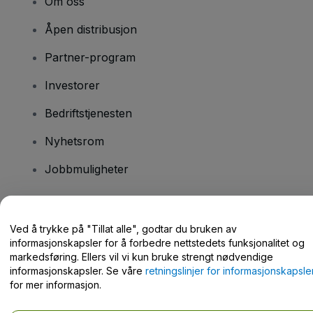
Om oss
Åpen distribusjon
Partner-program
Investorer
Bedriftstjenesten
Nyhetsrom
Jobbmuligheter
Har du spørsmål?
Ved å trykke på "Tillat alle", godtar du bruken av
informasjonskapsler for å forbedre nettstedets funksjonalitet og
Hjelpesenter / kontakt oss
markedsføring. Ellers vil vi kun bruke strengt nødvendige
informasjonskapsler. Se våre
retningslinjer for informasjonskapsle
for mer informasjon.