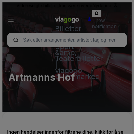
Videresolgte billetter kan være over pålydende.
1 new
notification
Billetter
–
Konsert,
Sport
&amp;
Teaterbilletter
|
viagogo
Artmanns Hof
billettmarked
Ingen hendelser innenfor filtrene dine, klikk for å se