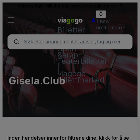
Videresolgte billetter kan være over pålydende.
1 new
notification
Billetter
–
Konsert,
Sport
&amp;
Teaterbilletter
|
viagogo
Gisela.Club
billettmarked
Ingen hendelser innenfor filtrene dine, klikk for å se