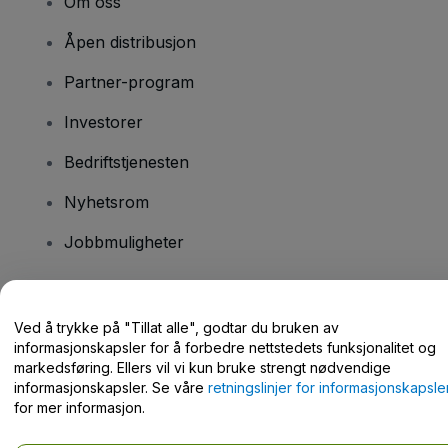
Om oss
Åpen distribusjon
Partner-program
Investorer
Bedriftstjenesten
Nyhetsrom
Jobbmuligheter
Har du spørsmål?
Ved å trykke på "Tillat alle", godtar du bruken av
informasjonskapsler for å forbedre nettstedets funksjonalitet og
Hjelpesenter / kontakt oss
markedsføring. Ellers vil vi kun bruke strengt nødvendige
informasjonskapsler. Se våre
retningslinjer for informasjonskapsle
for mer informasjon.