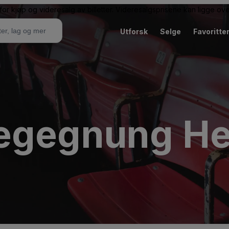
or kjøp og videresalg av billetter. Videresalgsprisene kan ligge ov
Utforsk
Selge
Favoritte
egegnung He