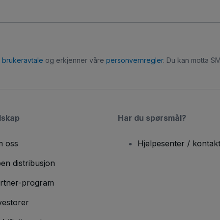
r
brukeravtale
og erkjenner våre
personvernregler
. Du kan motta SM
lskap
Har du spørsmål?
 oss
Hjelpesenter / kontak
en distribusjon
rtner-program
vestorer