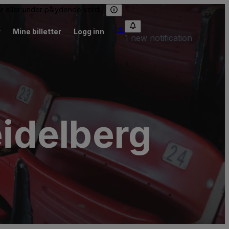
er eller under pålydende verdi.
r
Mine billetter
Logg inn
1 new notification
idelberg