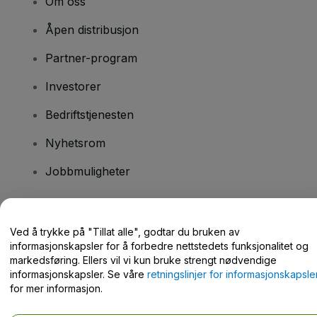
Om oss
Åpen distribusjon
Partner-program
Investorer
Bedriftstjenesten
Nyhetsrom
Jobbmuligheter
Har du spørsmål?
Ved å trykke på "Tillat alle", godtar du bruken av
informasjonskapsler for å forbedre nettstedets funksjonalitet og
Hjelpesenter / kontakt oss
markedsføring. Ellers vil vi kun bruke strengt nødvendige
informasjonskapsler. Se våre
retningslinjer for informasjonskapsle
for mer informasjon.