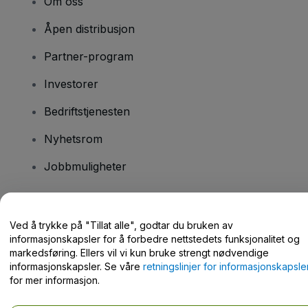
Om oss
Åpen distribusjon
Partner-program
Investorer
Bedriftstjenesten
Nyhetsrom
Jobbmuligheter
Har du spørsmål?
Ved å trykke på "Tillat alle", godtar du bruken av
informasjonskapsler for å forbedre nettstedets funksjonalitet og
Hjelpesenter / kontakt oss
markedsføring. Ellers vil vi kun bruke strengt nødvendige
informasjonskapsler. Se våre
retningslinjer for informasjonskapsle
for mer informasjon.