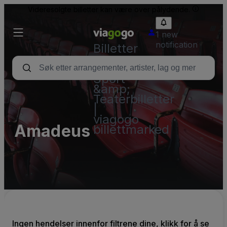
Videresolgte billetter kan være over pålydende.
1 new
notification
Billetter
–
Konsert,
Sport
&amp;
Teaterbilletter
|
viagogo
Amadeus
billettmarked
Ingen hendelser innenfor filtrene dine, klikk for å se