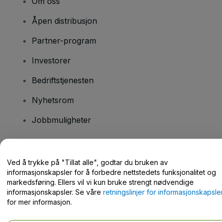
Om oss
Åpen distribusjon
Partner-program
Investorer
Bedriftstjenesten
Nyhetsrom
Jobbmuligheter
Har du spørsmål?
Ved å trykke på "Tillat alle", godtar du bruken av
informasjonskapsler for å forbedre nettstedets funksjonalitet og
Hjelpesenter / kontakt oss
markedsføring. Ellers vil vi kun bruke strengt nødvendige
informasjonskapsler. Se våre
retningslinjer for informasjonskapsle
for mer informasjon.