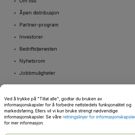
Om oss
Åpen distribusjon
Partner-program
Investorer
Bedriftstjenesten
Nyhetsrom
Jobbmuligheter
Har du spørsmål?
Ved å trykke på "Tillat alle", godtar du bruken av
informasjonskapsler for å forbedre nettstedets funksjonalitet og
Hjelpesenter / kontakt oss
markedsføring. Ellers vil vi kun bruke strengt nødvendige
informasjonskapsler. Se våre
retningslinjer for informasjonskapsle
for mer informasjon.