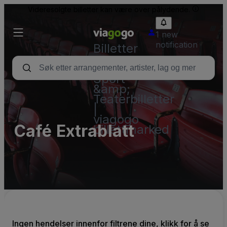
Videresolgte billetter kan være over pålydende.
1 new
notification
Billetter
–
Konsert,
Sport
&amp;
Teaterbilletter
|
viagogo
Café Extrablatt
billettmarked
Ingen hendelser innenfor filtrene dine, klikk for å se