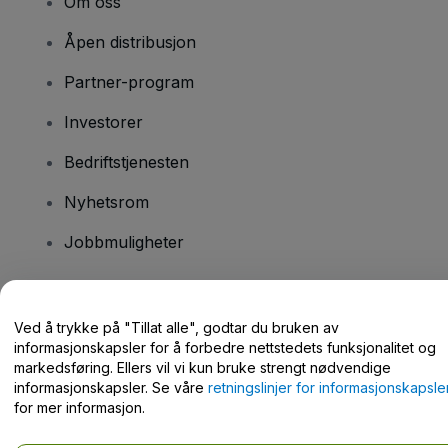
Om oss
Åpen distribusjon
Partner-program
Investorer
Bedriftstjenesten
Nyhetsrom
Jobbmuligheter
Har du spørsmål?
Ved å trykke på "Tillat alle", godtar du bruken av
informasjonskapsler for å forbedre nettstedets funksjonalitet og
Hjelpesenter / kontakt oss
markedsføring. Ellers vil vi kun bruke strengt nødvendige
informasjonskapsler. Se våre
retningslinjer for informasjonskapsle
for mer informasjon.