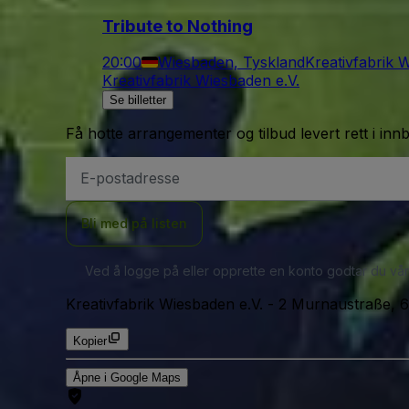
Tribute to Nothing
20:00
Wiesbaden, Tyskland
Kreativfabrik 
Kreativfabrik Wiesbaden e.V.
Se billetter
Få hotte arrangementer og tilbud levert rett i inn
E-
postadresse
Bli med på listen
Ved å logge på eller opprette en konto godtar du vå
Kreativfabrik Wiesbaden e.V.
-
2 Murnaustraße, 6
Kopier
Åpne i Google Maps