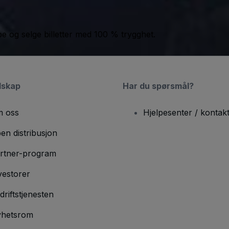
jøpe og selge billetter med 100 % trygghet.
lskap
Har du spørsmål?
 oss
Hjelpesenter / kontak
en distribusjon
rtner-program
vestorer
driftstjenesten
hetsrom