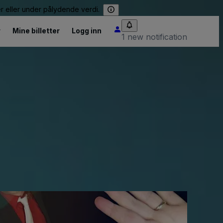
er eller under pålydende verdi.
r
Mine billetter
Logg inn
1 new notification