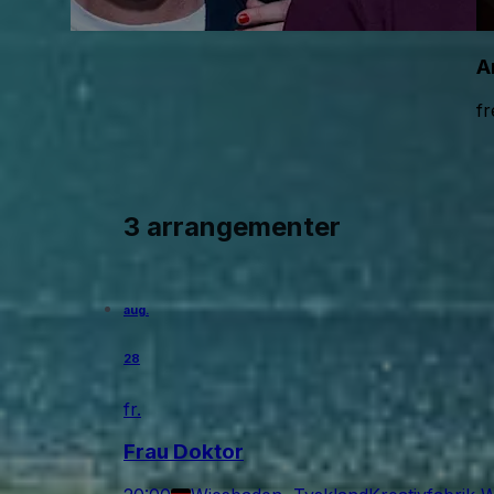
A
fr
3 arrangementer
aug.
28
fr.
Frau Doktor