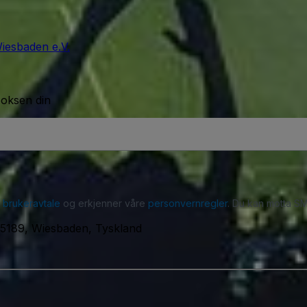
Wiesbaden e.V.
boksen din
r
brukeravtale
og erkjenner våre
personvernregler
. Du kan motta SM
5189, Wiesbaden, Tyskland