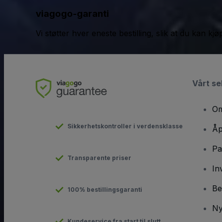
viagogo-garanti
Vi støtter hver eneste bestilling, slik at du kan k
Vårt se
Om
Sikkerhetskontroller i verdensklasse
Åp
Pa
Transparente priser
In
Be
100% bestillingsgaranti
Ny
Kundeservice fra start til slutt