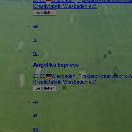
20:00
Wiesbaden, Tyskland
Kreativfabrik 
Kreativfabrik Wiesbaden e.V.
Se billetter
okt.
16
fr.
Angelika Express
20:00
Wiesbaden, Tyskland
Kreativfabrik 
Kreativfabrik Wiesbaden e.V.
Se billetter
okt.
25
sø.