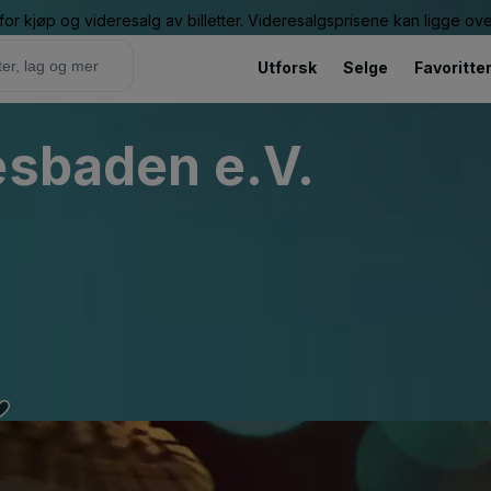
or kjøp og videresalg av billetter. Videresalgsprisene kan ligge ov
Utforsk
Selge
Favoritte
esbaden e.V.